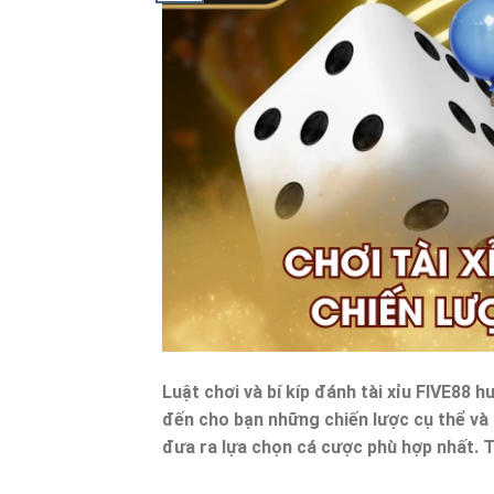
Luật chơi và bí kíp đánh tài xỉu FIVE88 
đến cho bạn những chiến lược cụ thể và
đưa ra lựa chọn cá cược phù hợp nhất. T