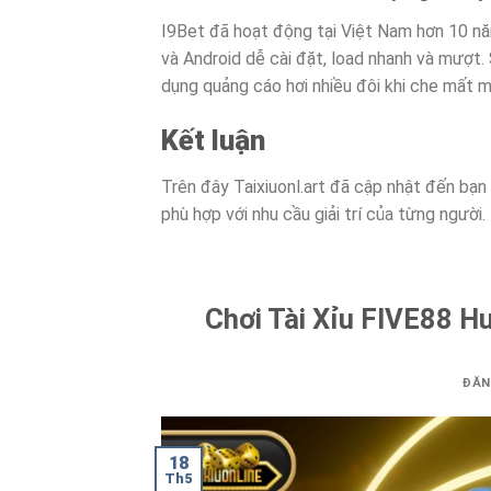
I9Bet đã hoạt động tại Việt Nam hơn 10 năm
và Android dễ cài đặt, load nhanh và mượt. 
dụng quảng cáo hơi nhiều đôi khi che mất m
Kết luận
Trên đây Taixiuonl.art đã cập nhật đến bạ
phù hợp với nhu cầu giải trí của từng ngườ
Chơi Tài Xỉu FIVE88 H
ĐĂN
18
Th5