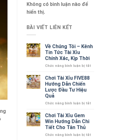
Không có bình luận nào để
hiển thị.
BÀI VIẾT LIÊN KẾT
Về Chúng Tôi – Kênh
Tin Tức Tài Xỉu
Chính Xác, Kịp Thời
ở
Chức năng bình luận bị tắt
Về
Chúng
Chơi Tài Xỉu FIVE88
Tôi
Hướng Dẫn Chiến
–
Lược Đầu Tư Hiệu
Kênh
Quả
Tin
Tức
ở
Chức năng bình luận bị tắt
Tài
Chơi
ang
Xỉu
Tài
Chơi Tài Xỉu Gem
ó
Chính
Xỉu
Win Hướng Dẫn Chi
Xác,
FIVE88
Tiết Cho Tân Thủ
Kịp
Hướng
Thời
ở
Chức năng bình luận bị tắt
Dẫn
Chơi