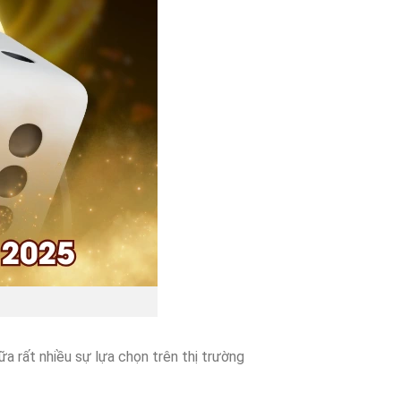
iữa rất nhiều sự lựa chọn trên thị trường