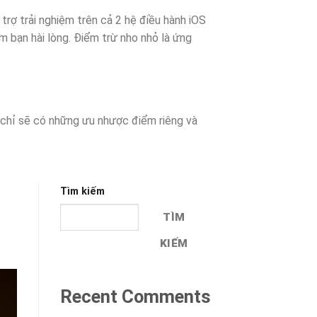
trợ trải nghiệm trên cả 2 hệ điều hành iOS
m bạn hài lòng. Điểm trừ nho nhỏ là ứng
a chỉ sẽ có những ưu nhược điểm riêng và
Tìm kiếm
TÌM
KIẾM
Recent Comments