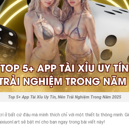
Top 5+ App Tài Xỉu Uy Tín, Nên Trải Nghiệm Trong Năm 2025
i trí ở bất cứ đâu mà mình thích chỉ với một thiết bị thông minh. G
aixiuonl.art sẽ bật mí cho bạn ngay trong bài viết này!