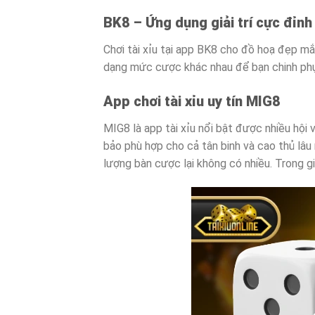
BK8 – Ứng dụng giải trí cực đỉnh
Chơi tài xỉu tại app BK8 cho đồ hoạ đẹp mắ
dạng mức cược khác nhau để bạn chinh phục.
App chơi tài xỉu uy tín MIG8
MIG8 là app tài xỉu nổi bật được nhiều hội
bảo phù hợp cho cả tân binh và cao thủ lâu
lượng bàn cược lại không có nhiều. Trong giờ 