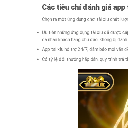
Các tiêu chí đánh giá app 
Chọn ra một ứng dụng chơi tài xỉu chất lượ
Ưu tiên những ứng dụng tài xỉu đã được cấp
cá nhân khách hàng chu đáo, không bị đánh
App tài xỉu hỗ trợ 24/7, đảm bảo mọi vấn đ
Có tỷ lệ đổi thưởng hấp dẫn, quy trình trả