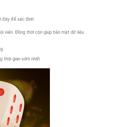
i đây để xác định:
i viên. Đồng thời còn giúp bảo mật dữ liệu
g.
g thời gian sớm nhất.