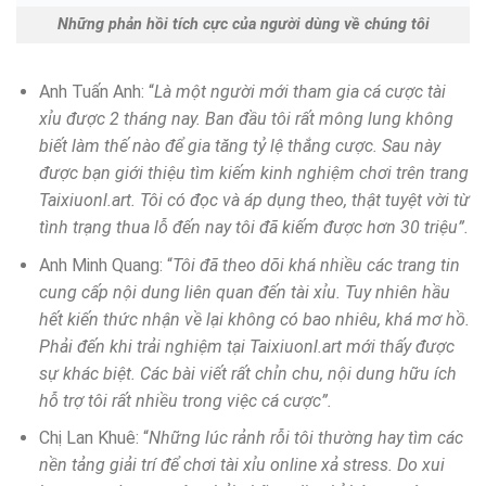
Những phản hồi tích cực của người dùng về chúng tôi
Anh Tuấn Anh: “
Là một người mới tham gia cá cược tài
xỉu được 2 tháng nay. Ban đầu tôi rất mông lung không
biết làm thế nào để gia tăng tỷ lệ thắng cược. Sau này
được bạn giới thiệu tìm kiếm kinh nghiệm chơi trên trang
Taixiuonl.art. Tôi có đọc và áp dụng theo, thật tuyệt vời từ
tình trạng thua lỗ đến nay tôi đã kiếm được hơn 30 triệu”.
Anh Minh Quang: “
Tôi đã theo dõi khá nhiều các trang tin
cung cấp nội dung liên quan đến tài xỉu. Tuy nhiên hầu
hết kiến thức nhận về lại không có bao nhiêu, khá mơ hồ.
Phải đến khi trải nghiệm tại Taixiuonl.art mới thấy được
sự khác biệt. Các bài viết rất chỉn chu, nội dung hữu ích
hỗ trợ tôi rất nhiều trong việc cá cược”.
Chị Lan Khuê: “
Những lúc rảnh rỗi tôi thường hay tìm các
nền tảng giải trí để chơi tài xỉu online xả stress. Do xui