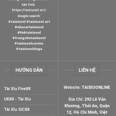
tận tình.
https://taixiuonl.art/
Google search:
#taixiuonl #taixiuonl.art
#nhacaitaixiuonl
#linktaixiuonl
#trangchutaixiuonl
#taixiuonlcasino
#taixiuonldaga
HƯỚNG DẪN
LIÊN HỆ
Website:
TAIXIUONLINE
Tài Xỉu Five88
UK88 - Tài Xỉu
Địa Chỉ:
292 Lê Văn
Khương, Thới An, Quận
Tài Xỉu SIC88
12, Hồ Chí Minh, Việt