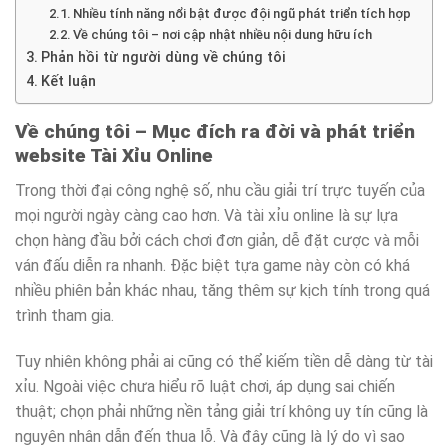
Nhiều tính năng nổi bật được đội ngũ phát triển tích hợp
Về chúng tôi – nơi cập nhật nhiều nội dung hữu ích
Phản hồi từ người dùng về chúng tôi
Kết luận
Về chúng tôi – Mục đích ra đời và phát triển
website Tài Xỉu Online
Trong thời đại công nghệ số, nhu cầu giải trí trực tuyến của
mọi người ngày càng cao hơn. Và tài xỉu online là sự lựa
chọn hàng đầu bởi cách chơi đơn giản, dễ đặt cược và mỗi
ván đấu diễn ra nhanh. Đặc biệt tựa game này còn có khá
nhiều phiên bản khác nhau, tăng thêm sự kịch tính trong quá
trình tham gia.
Tuy nhiên không phải ai cũng có thể kiếm tiền dễ dàng từ tài
xỉu. Ngoài việc chưa hiểu rõ luật chơi, áp dụng sai chiến
thuật; chọn phải những nền tảng giải trí không uy tín cũng là
nguyên nhân dẫn đến thua lỗ. Và đây cũng là lý do vì sao