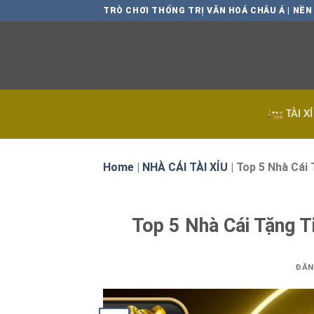
Bỏ
TRÒ CHƠI THỐNG TRỊ VĂN HOÁ CHÂU Á | NỀN
qua
nội
dung
TÀI X
Home
|
NHÀ CÁI TÀI XỈU
|
Top 5 Nhà Cái 
Top 5 Nhà Cái Tặng 
ĐĂN