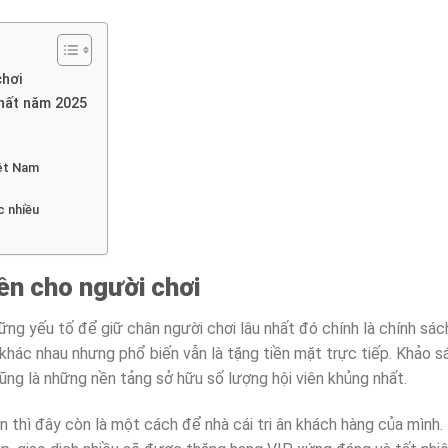
chơi
nhất năm 2025
iệt Nam
c nhiều
iền cho người chơi
ng yếu tố để giữ chân người chơi lâu nhất đó chính là chính sác
 khác nhau nhưng phổ biến vẫn là tặng tiền mặt trực tiếp. Khảo s
cũng là những nền tảng sở hữu số lượng hội viên khủng nhất.
n thì đây còn là một cách để nhà cái tri ân khách hàng của mình.