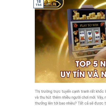
18
Th5
Thị trường trực tuyến cạnh tranh rất khốc l
và thu hút thêm nhiều người chơi mới. Vậy, 
thưởng lên tới bao nhiêu? Tất cả sẽ được tai