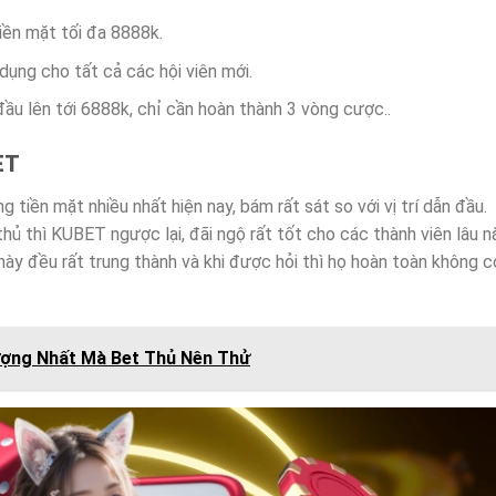
tiền mặt tối đa 8888k.
dụng cho tất cả các hội viên mới.
ầu lên tới 6888k, chỉ cần hoàn thành 3 vòng cược..
ET
tiền mặt nhiều nhất hiện nay, bám rất sát so với vị trí dẫn đầu.
ủ thì KUBET ngược lại, đãi ngộ rất tốt cho các thành viên lâu n
này đều rất trung thành và khi được hỏi thì họ hoàn toàn không c
.
Lượng Nhất Mà Bet Thủ Nên Thử