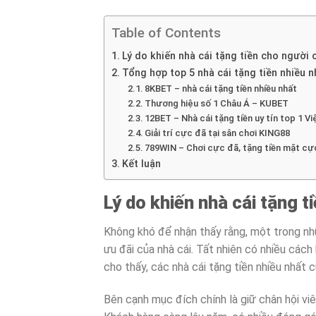
Table of Contents
Lý do khiến nhà cái tặng tiền cho người 
Tổng hợp top 5 nhà cái tặng tiền nhiều 
8KBET – nhà cái tặng tiền nhiều nhất
Thương hiệu số 1 Châu Á – KUBET
12BET – Nhà cái tặng tiền uy tín top 1 V
Giải trí cực đã tại sân chơi KING88
789WIN – Chơi cực đã, tặng tiền mặt cự
Kết luận
Lý do khiến nhà cái tặng t
Không khó để nhận thấy rằng, một trong nhữ
ưu đãi của nhà cái. Tất nhiên có nhiều cách
cho thấy, các nhà cái tặng tiền nhiều nhất 
Bên cạnh mục đích chính là giữ chân hội viê