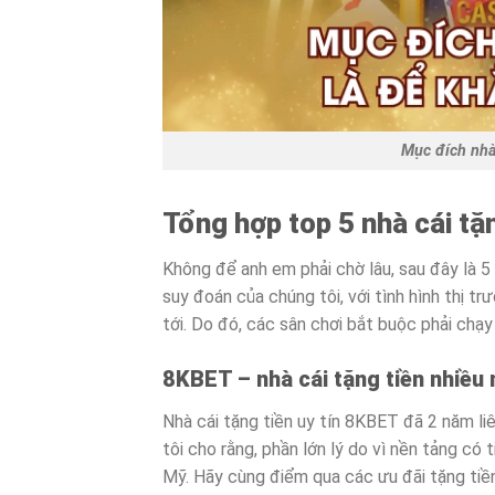
Mục đích nhà 
Tổng hợp top 5 nhà cái tặ
Không để anh em phải chờ lâu, sau đây là 5
suy đoán của chúng tôi, với tình hình thị tr
tới. Do đó, các sân chơi bắt buộc phải chạ
8KBET – nhà cái tặng tiền nhiều 
Nhà cái tặng tiền uy tín 8KBET đã 2 năm liên
tôi cho rằng, phần lớn lý do vì nền tảng có
Mỹ. Hãy cùng điểm qua các ưu đãi tặng tiền