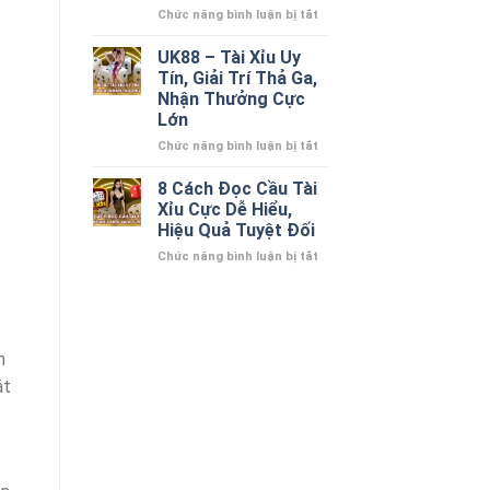
Thời
ở
Chức năng bình luận bị tắt
Dẫn
Chơi
Chiến
Tài
Lược
UK88 – Tài Xỉu Uy
Xỉu
Đầu
Tín, Giải Trí Thả Ga,
Gem
Tư
Nhận Thưởng Cực
Win
Hiệu
Lớn
Hướng
Quả
Dẫn
ở
Chức năng bình luận bị tắt
Chi
UK88
Tiết
–
8 Cách Đọc Cầu Tài
Cho
Tài
Xỉu Cực Dễ Hiểu,
Tân
Xỉu
Hiệu Quả Tuyệt Đối
Thủ
Uy
ở
Chức năng bình luận bị tắt
Tín,
8
Giải
Cách
Trí
Đọc
Thả
Cầu
Ga,
Tài
Nhận
h
Xỉu
Thưởng
át
Cực
Cực
Dễ
Lớn
Hiểu,
Hiệu
Quả
Tuyệt