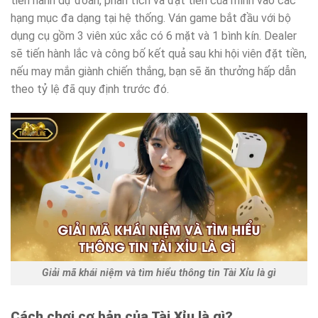
tiến hành dự đoán, phân tích và đặt tiền của mình vào các
hạng mục đa dạng tại hệ thống. Ván game bắt đầu với bộ
dụng cụ gồm 3 viên xúc xắc có 6 mặt và 1 bình kín. Dealer
sẽ tiến hành lắc và công bố kết quả sau khi hội viên đặt tiền,
nếu may mắn giành chiến thắng, bạn sẽ ăn thưởng hấp dẫn
theo tỷ lệ đã quy định trước đó.
Giải mã khái niệm và tìm hiểu thông tin Tài Xỉu là gì
Cách chơi cơ bản của Tài Xỉu là gì?