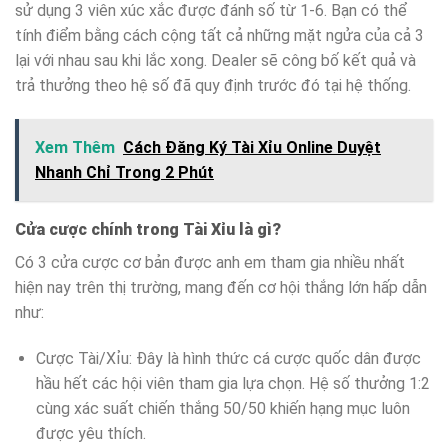
sử dụng 3 viên xúc xắc được đánh số từ 1-6. Bạn có thể
tính điểm bằng cách cộng tất cả những mặt ngửa của cả 3
lại với nhau sau khi lắc xong. Dealer sẽ công bố kết quả và
trả thưởng theo hệ số đã quy định trước đó tại hệ thống.
Xem Thêm
Cách Đăng Ký Tài Xỉu Online Duyệt
Nhanh Chỉ Trong 2 Phút
Cửa cược chính trong Tài Xỉu là gì?
Có 3 cửa cược cơ bản được anh em tham gia nhiều nhất
hiện nay trên thị trường, mang đến cơ hội thắng lớn hấp dẫn
như:
Cược Tài/Xỉu: Đây là hình thức cá cược quốc dân được
hầu hết các hội viên tham gia lựa chọn. Hệ số thưởng 1:2
cùng xác suất chiến thắng 50/50 khiến hạng mục luôn
được yêu thích.