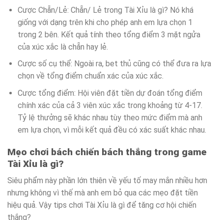
Cược Chẵn/Lẻ: Chẵn/ Lẻ trong Tài Xỉu là gì? Nó khá
giống với dạng trên khi cho phép anh em lựa chọn 1
trong 2 bên. Kết quả tính theo tổng điểm 3 mặt ngửa
của xúc xắc là chẵn hay lẻ.
Cược số cụ thể: Ngoài ra, bet thủ cũng có thể đưa ra lựa
chọn về tổng điểm chuẩn xác của xúc xắc.
Cược tổng điểm: Hội viên đặt tiền dự đoán tổng điểm
chính xác của cả 3 viên xúc xắc trong khoảng từ 4-17.
Tỷ lệ thưởng sẽ khác nhau tùy theo mức điểm mà anh
em lựa chọn, vì mỗi kết quả đều có xác suất khác nhau.
Mẹo chơi bách chiến bách thắng trong game
Tài Xỉu là gì?
Siêu phẩm này phần lớn thiên về yếu tố may mắn nhiều hơn
nhưng không vì thế mà anh em bỏ qua các mẹo đặt tiền
hiệu quả. Vậy tips chơi Tài Xỉu là gì để tăng cơ hội chiến
thắng?