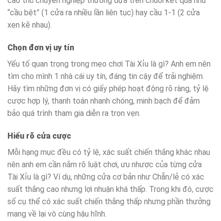
cao thủ chuyên nghiệp thường dựa trên chuỗi kết quả như
“cầu bệt” (1 cửa ra nhiều lần liên tục) hay cầu 1-1 (2 cửa
xen kẽ nhau).
Chọn đơn vị uy tín
Yếu tố quan trọng trong mẹo chơi Tài Xỉu là gì? Anh em nên
tìm cho mình 1 nhà cái uy tín, đáng tin cậy để trải nghiệm.
Hãy tìm những đơn vị có giấy phép hoạt động rõ ràng, tỷ lệ
cược hợp lý, thanh toán nhanh chóng, minh bạch để đảm
bảo quá trình tham gia diễn ra trọn vẹn.
Hiểu rõ cửa cược
Mỗi hạng mục đều có tỷ lệ, xác suất chiến thắng khác nhau
nên anh em cần nắm rõ luật chơi, ưu nhược của từng cửa
Tài Xỉu là gì? Ví dụ, những cửa cơ bản như Chẵn/lẻ có xác
suất thắng cao nhưng lợi nhuận khá thấp. Trong khi đó, cược
số cụ thể có xác suất chiến thắng thấp nhưng phần thưởng
mang về lại vô cùng hậu hĩnh.