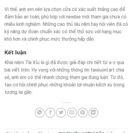
Vì thế, anh em nên lựa chọn cửa có xác suất thắng cao để
đảm bảo an toàn, phù hợp với newbie mới tham gia chưa có
nhiều kinh nghiệm. Những cao thủ lâu năm hay hội viên đã có
kỹ năng dự đoán chuẩn xác có thể thử sức với hạng mục
khó hơn và chinh phục mức thưởng hấp dẫn.
Kết luận
Khái niệm Tài Xỉu là gì đã được giải đáp chi tiết từ a-z qua
bài viết trên. Hy vọng với những thông tin taixiuonl.art chia
sẻ, anh em có thể nhanh chóng tham gia đúng luật. Từ đó,
tạo cơ hội chinh phục những khoản lợi nhuận kếch xù trong
tương lai gần.