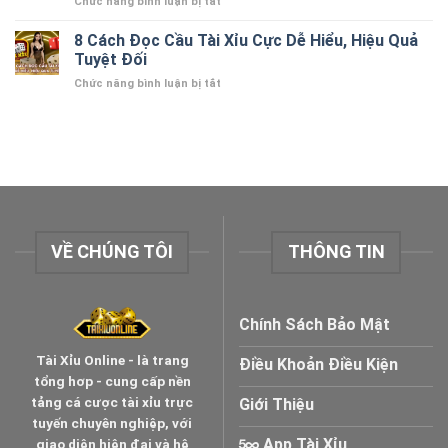
ở
Chức năng bình luận bị tắt
Win
Tư
UK88
Hướng
Hiệu
–
8 Cách Đọc Cầu Tài Xỉu Cực Dễ Hiểu, Hiệu Quả
Dẫn
Quả
Tài
Chi
Tuyệt Đối
Xỉu
Tiết
ở
Chức năng bình luận bị tắt
Uy
Cho
8
Tín,
Tân
Cách
Giải
Thủ
Đọc
Trí
Cầu
Thả
Tài
Ga,
Xỉu
Nhận
Cực
Thưởng
Dễ
Cực
Hiểu,
Lớn
VỀ CHÚNG TÔI
THÔNG TIN
Hiệu
Quả
Tuyệt
Đối
Chính Sách Bảo Mật
Tài Xỉu Online - là trang
Điều Khoản Điều Kiện
tổng hơp
- cung cấp nền
tảng cá cược tài xỉu trực
Giới Thiệu
tuyến chuyên nghiệp, với
App Tài Xỉu
giao diện hiện đại và hệ