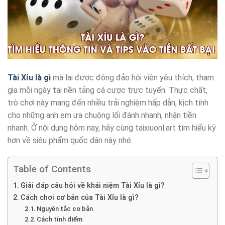
Tài Xỉu là gì
mà lại được đông đảo hội viên yêu thích, tham
gia mỗi ngày tại nền tảng cá cược trực tuyến. Thực chất,
trò chơi này mang đến nhiều trải nghiệm hấp dẫn, kịch tính
cho những anh em ưa chuộng lối đánh nhanh, nhận tiền
nhanh. Ở nội dung hôm nay, hãy cùng taixiuonl.art tìm hiểu kỹ
hơn về siêu phẩm quốc dân này nhé.
Table of Contents
Giải đáp câu hỏi về khái niệm Tài Xỉu là gì?
Cách chơi cơ bản của Tài Xỉu là gì?
Nguyên tắc cơ bản
Cách tính điểm